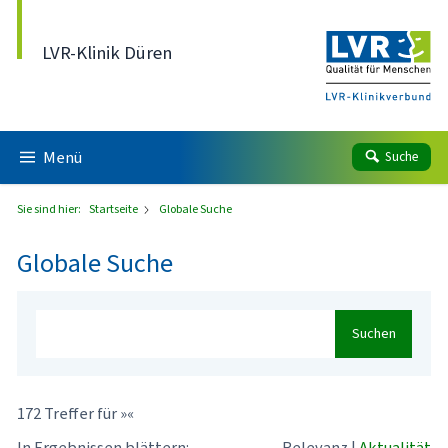
Direkt zum Inhalt
LVR-Klinik Düren
Menü
Suche
Sie sind hier:
Startseite
Globale Suche
Globale Suche
Suchen
172 Treffer für »«
In Ergebnissen blättern:
Relevanz
|
Aktualität