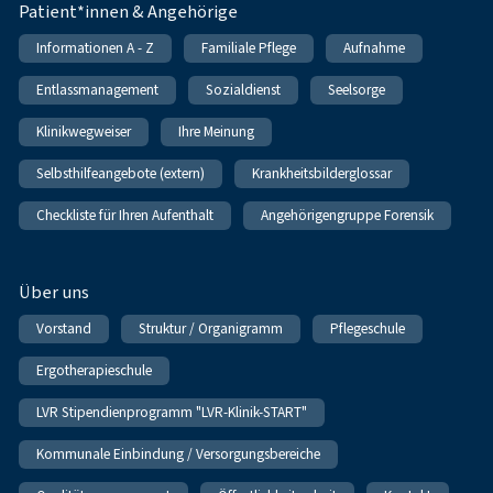
Patient*innen & Angehörige
Informationen A - Z
Familiale Pflege
Aufnahme
Entlassmanagement
Sozialdienst
Seelsorge
Klinikwegweiser
Ihre Meinung
Selbsthilfeangebote (extern)
Krankheitsbilderglossar
Checkliste für Ihren Aufenthalt
Angehörigengruppe Forensik
Über uns
Vorstand
Struktur / Organigramm
Pflegeschule
Ergotherapieschule
LVR Stipendienprogramm "LVR-Klinik-START"
Kommunale Einbindung / Versorgungsbereiche