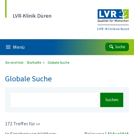
Direkt zum Inhalt
LVR-Klinik Düren
Menü
Suche
Sie sind hier:
Startseite
Globale Suche
Globale Suche
Suchen
172 Treffer für »«
In Ergebnissen blättern:
Relevanz
|
Aktualität