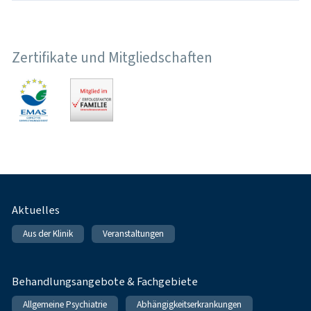
Zertifikate und Mitgliedschaften
Fußnavigation
Aktuelles
Aus der Klinik
Veranstaltungen
Behandlungsangebote & Fachgebiete
Allgemeine Psychiatrie
Abhängigkeitserkrankungen