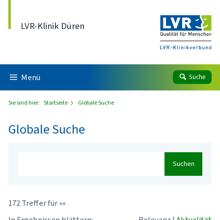
Direkt zum Inhalt
LVR-Klinik Düren
Menü
Suche
Sie sind hier:
Startseite
Globale Suche
Globale Suche
Suchen
172 Treffer für »«
In Ergebnissen blättern:
Relevanz
|
Aktualität