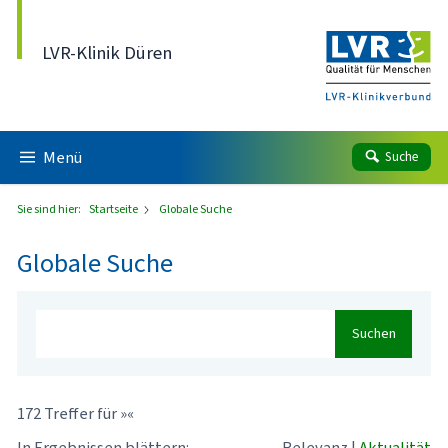
Direkt zum Inhalt
LVR-Klinik Düren
Menü
Suche
Sie sind hier:
Startseite
Globale Suche
Globale Suche
Suchen
172 Treffer für »«
In Ergebnissen blättern:
Relevanz
|
Aktualität