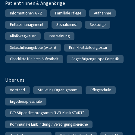
Patient*innen & Angehörige
Informationen A - Z
Familiale Pflege
Aufnahme
Entlassmanagement
Sozialdienst
Seelsorge
Klinikwegweiser
Ihre Meinung
Selbsthilfeangebote (extern)
Krankheitsbilderglossar
Checkliste für Ihren Aufenthalt
Angehörigengruppe Forensik
Über uns
Vorstand
Struktur / Organigramm
Pflegeschule
Ergotherapieschule
LVR Stipendienprogramm "LVR-Klinik-START"
Kommunale Einbindung / Versorgungsbereiche