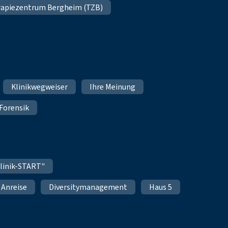
apiezentrum Bergheim (TZB)
Klinikwegweiser
Ihre Meinung
Forensik
linik-START"
Anreise
Diversitymanagement
Haus 5