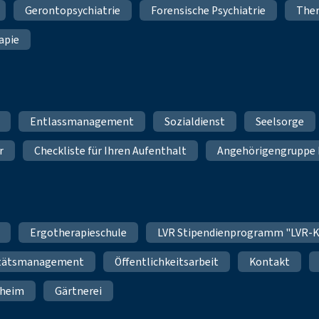
Gerontopsychiatrie
Forensische Psychiatrie
Ther
apie
Entlassmanagement
Sozialdienst
Seelsorge
r
Checkliste für Ihren Aufenthalt
Angehörigengruppe 
Ergotherapieschule
LVR Stipendienprogramm "LVR-K
itätsmanagement
Öffentlichkeitsarbeit
Kontakt
nheim
Gärtnerei