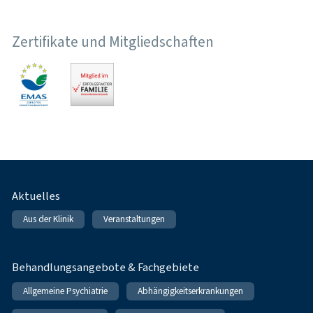
Zertifikate und Mitgliedschaften
Fußnavigation
Aktuelles
Aus der Klinik
Veranstaltungen
Behandlungsangebote & Fachgebiete
Allgemeine Psychiatrie
Abhängigkeitserkrankungen