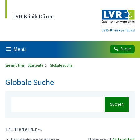
Direkt zum Inhalt
LVR-Klinik Düren
Menü
Suche
Sie sind hier:
Startseite
Globale Suche
Globale Suche
Suchen
172 Treffer für »«
In Ergebnissen blättern:
Relevanz
|
Aktualität