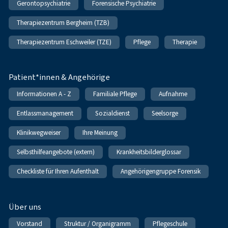
Gerontopsychiatrie
Forensische Psychiatrie
Therapiezentrum Bergheim (TZB)
Therapiezentrum Eschweiler (TZE)
Pflege
Therapie
Patient*innen & Angehörige
Informationen A - Z
Familiale Pflege
Aufnahme
Entlassmanagement
Sozialdienst
Seelsorge
Klinikwegweiser
Ihre Meinung
Selbsthilfeangebote (extern)
Krankheitsbilderglossar
Checkliste für Ihren Aufenthalt
Angehörigengruppe Forensik
Über uns
Vorstand
Struktur / Organigramm
Pflegeschule