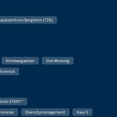
apiezentrum Bergheim (TZB)
Klinikwegweiser
Ihre Meinung
Forensik
linik-START"
Anreise
Diversitymanagement
Haus 5