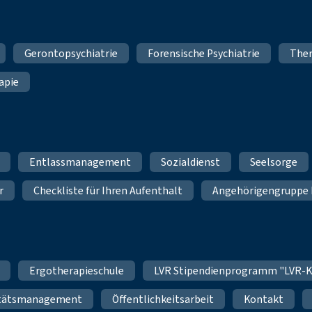
Gerontopsychiatrie
Forensische Psychiatrie
Ther
apie
Entlassmanagement
Sozialdienst
Seelsorge
r
Checkliste für Ihren Aufenthalt
Angehörigengruppe 
Ergotherapieschule
LVR Stipendienprogramm "LVR-K
itätsmanagement
Öffentlichkeitsarbeit
Kontakt