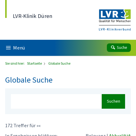
Direkt zum Inhalt
LVR-Klinik Düren
Menü
Suche
Sie sind hier:
Startseite
Globale Suche
Globale Suche
Suchen
172 Treffer für »«
In Ergebnissen blättern:
Relevanz
|
Aktualität