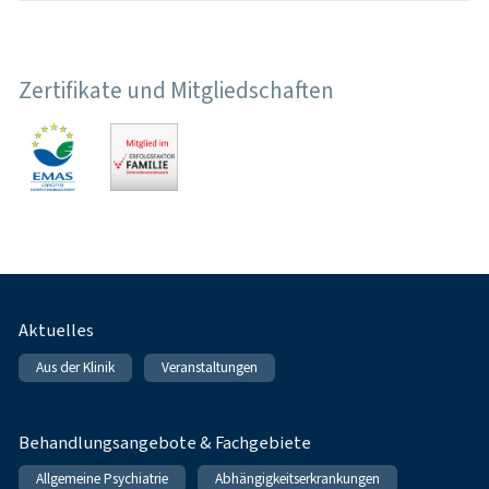
Zertifikate und Mitgliedschaften
Fußnavigation
Aktuelles
Aus der Klinik
Veranstaltungen
Behandlungsangebote & Fachgebiete
Allgemeine Psychiatrie
Abhängigkeitserkrankungen