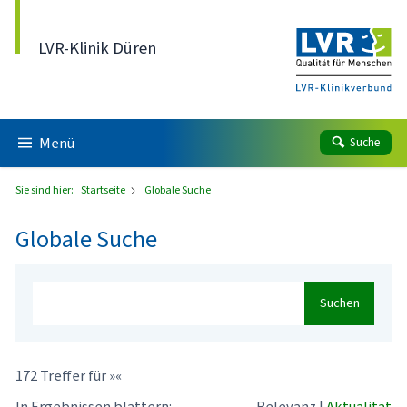
Direkt zum Inhalt
LVR-Klinik Düren
Menü
Suche
Sie sind hier:
Startseite
Globale Suche
Globale Suche
Suchen
172 Treffer für »«
In Ergebnissen blättern:
Relevanz
|
Aktualität