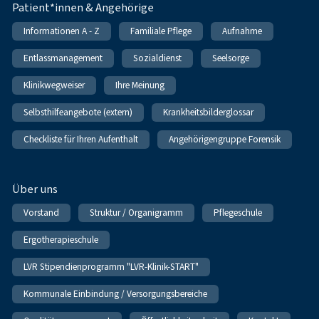
Patient*innen & Angehörige
Informationen A - Z
Familiale Pflege
Aufnahme
Entlassmanagement
Sozialdienst
Seelsorge
Klinikwegweiser
Ihre Meinung
Selbsthilfeangebote (extern)
Krankheitsbilderglossar
Checkliste für Ihren Aufenthalt
Angehörigengruppe Forensik
Über uns
Vorstand
Struktur / Organigramm
Pflegeschule
Ergotherapieschule
LVR Stipendienprogramm "LVR-Klinik-START"
Kommunale Einbindung / Versorgungsbereiche