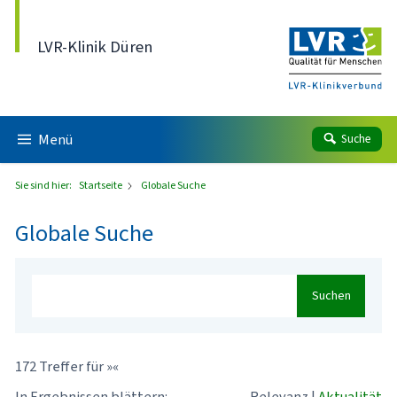
Direkt zum Inhalt
LVR-Klinik Düren
Menü
Suche
Sie sind hier:
Startseite
Globale Suche
Globale Suche
Suchen
172 Treffer für »«
In Ergebnissen blättern:
Relevanz
|
Aktualität