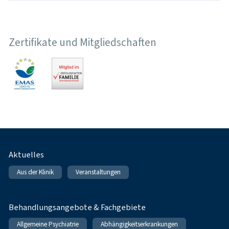
Zertifikate und Mitgliedschaften
Fußnavigation
Aktuelles
Aus der Klinik
Veranstaltungen
Behandlungsangebote & Fachgebiete
Allgemeine Psychiatrie
Abhängigkeitserkrankungen