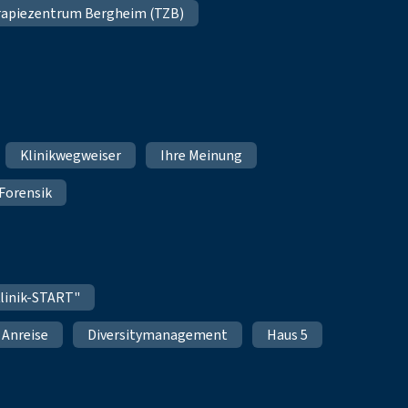
apiezentrum Bergheim (TZB)
Klinikwegweiser
Ihre Meinung
Forensik
linik-START"
Anreise
Diversitymanagement
Haus 5