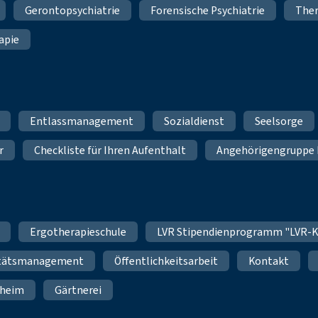
Gerontopsychiatrie
Forensische Psychiatrie
Ther
apie
Entlassmanagement
Sozialdienst
Seelsorge
r
Checkliste für Ihren Aufenthalt
Angehörigengruppe 
Ergotherapieschule
LVR Stipendienprogramm "LVR-K
itätsmanagement
Öffentlichkeitsarbeit
Kontakt
nheim
Gärtnerei