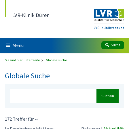
Direkt zum Inhalt
LVR-Klinik Düren
Menü
Suche
Sie sind hier:
Startseite
Globale Suche
Globale Suche
Suchen
172 Treffer für »«
In Ergebnissen blättern:
Relevanz
|
Aktualität