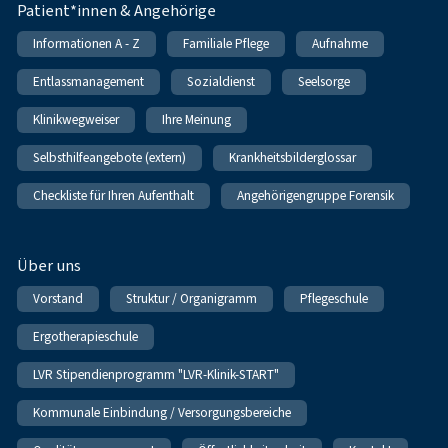
Patient*innen & Angehörige
Informationen A - Z
Familiale Pflege
Aufnahme
Entlassmanagement
Sozialdienst
Seelsorge
Klinikwegweiser
Ihre Meinung
Selbsthilfeangebote (extern)
Krankheitsbilderglossar
Checkliste für Ihren Aufenthalt
Angehörigengruppe Forensik
Über uns
Vorstand
Struktur / Organigramm
Pflegeschule
Ergotherapieschule
LVR Stipendienprogramm "LVR-Klinik-START"
Kommunale Einbindung / Versorgungsbereiche