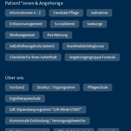
Patient*innen & Angehörige
Informationen A - Z
Familiale Pflege
Aufnahme
Entlassmanagement
Sozialdienst
Seelsorge
Klinikwegweiser
Ihre Meinung
Selbsthilfeangebote (extern)
Krankheitsbilderglossar
Checkliste für Ihren Aufenthalt
Angehörigengruppe Forensik
Über uns
Vorstand
Struktur / Organigramm
Pflegeschule
Ergotherapieschule
LVR Stipendienprogramm "LVR-Klinik-START"
Kommunale Einbindung / Versorgungsbereiche