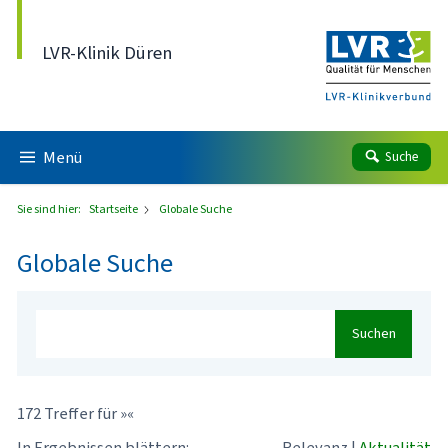
Direkt zum Inhalt
LVR-Klinik Düren
Menü
Suche
Sie sind hier:
Startseite
Globale Suche
Globale Suche
Suchen
172 Treffer für »«
In Ergebnissen blättern:
Relevanz
|
Aktualität