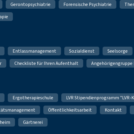
Gerontopsychiatrie
Forensische Psychiatrie
Ther
apie
Entlassmanagement
Sozialdienst
Seelsorge
r
Checkliste für Ihren Aufenthalt
Angehörigengruppe 
Ergotherapieschule
LVR Stipendienprogramm "LVR-K
itätsmanagement
Öffentlichkeitsarbeit
Kontakt
nheim
Gärtnerei