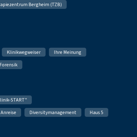
apiezentrum Bergheim (TZB)
Klinikwegweiser
Ihre Meinung
Forensik
linik-START"
Anreise
Diversitymanagement
Haus 5