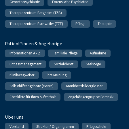
Gerontopsychiatrie
Forensische Psychiatrie
Therapiezentrum Bergheim (TZB)
Therapiezentrum Eschweiler (TZE)
Pflege
Therapie
Patient*innen & Angehörige
Informationen A - Z
Familiale Pflege
Aufnahme
Entlassmanagement
Sozialdienst
Seelsorge
Klinikwegweiser
Ihre Meinung
Selbsthilfeangebote (extern)
Krankheitsbilderglossar
Checkliste für Ihren Aufenthalt
Angehörigengruppe Forensik
Über uns
Vorstand
Struktur / Organigramm
Pflegeschule