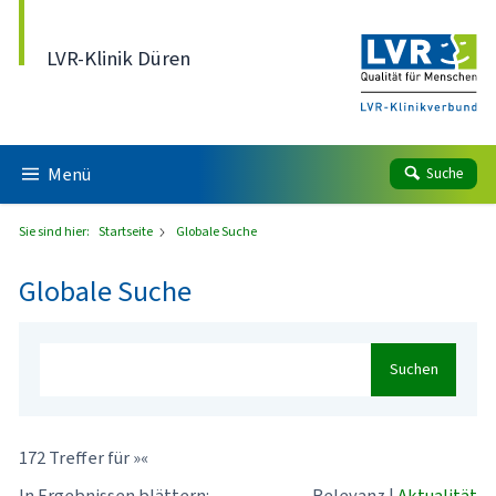
Direkt zum Inhalt
LVR-Klinik Düren
Menü
Suche
Sie sind hier:
Startseite
Globale Suche
Globale Suche
Suchen
172 Treffer für »«
In Ergebnissen blättern:
Relevanz
|
Aktualität