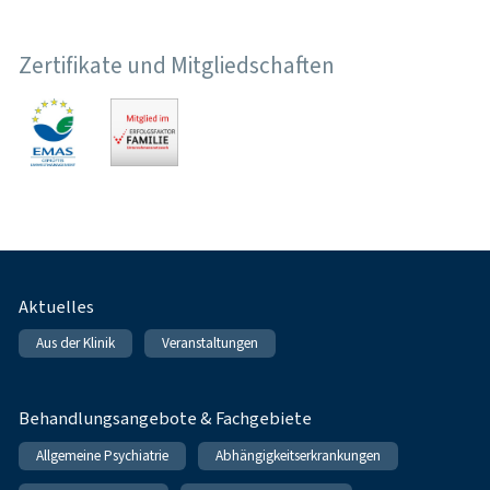
Zertifikate und Mitgliedschaften
Fußnavigation
Aktuelles
Aus der Klinik
Veranstaltungen
Behandlungsangebote & Fachgebiete
Allgemeine Psychiatrie
Abhängigkeitserkrankungen