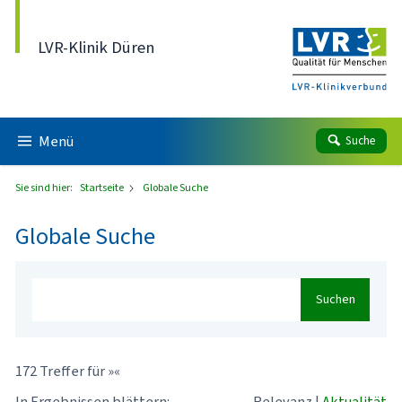
Direkt zum Inhalt
LVR-Klinik Düren
Menü
Suche
Sie sind hier:
Startseite
Globale Suche
Globale Suche
Suchen
172 Treffer für »«
In Ergebnissen blättern:
Relevanz
|
Aktualität