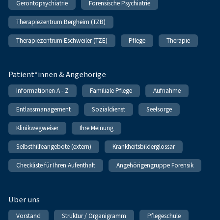
Gerontopsychiatrie
Forensische Psychiatrie
Therapiezentrum Bergheim (TZB)
Therapiezentrum Eschweiler (TZE)
Pflege
Therapie
Patient*innen & Angehörige
Informationen A - Z
Familiale Pflege
Aufnahme
Entlassmanagement
Sozialdienst
Seelsorge
Klinikwegweiser
Ihre Meinung
Selbsthilfeangebote (extern)
Krankheitsbilderglossar
Checkliste für Ihren Aufenthalt
Angehörigengruppe Forensik
Über uns
Vorstand
Struktur / Organigramm
Pflegeschule