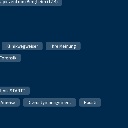
apiezentrum Bergheim (TZB)
Klinikwegweiser
Ihre Meinung
Forensik
linik-START"
Anreise
Diversitymanagement
Haus 5