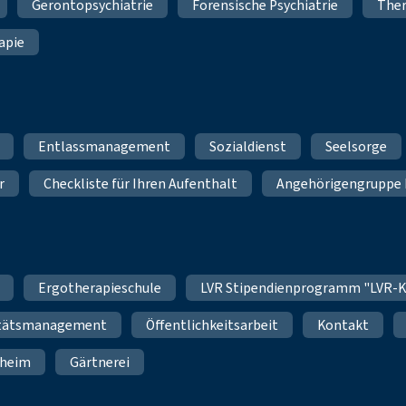
Gerontopsychiatrie
Forensische Psychiatrie
Ther
apie
Entlassmanagement
Sozialdienst
Seelsorge
r
Checkliste für Ihren Aufenthalt
Angehörigengruppe 
Ergotherapieschule
LVR Stipendienprogramm "LVR-K
itätsmanagement
Öffentlichkeitsarbeit
Kontakt
nheim
Gärtnerei