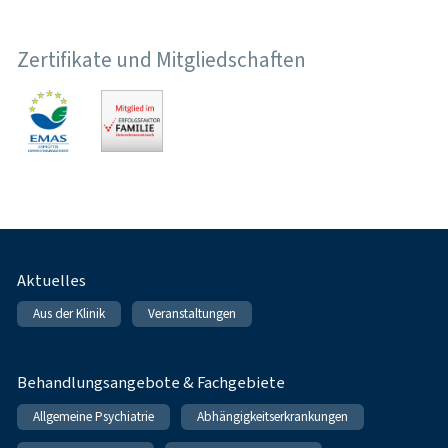
Zertifikate und Mitgliedschaften
Fußnavigation
Aktuelles
Aus der Klinik
Veranstaltungen
Behandlungsangebote & Fachgebiete
Allgemeine Psychiatrie
Abhängigkeitserkrankungen