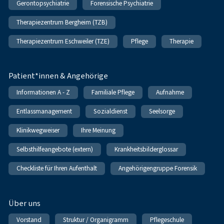
Gerontopsychiatrie
Forensische Psychiatrie
Therapiezentrum Bergheim (TZB)
Therapiezentrum Eschweiler (TZE)
Pflege
Therapie
Patient*innen & Angehörige
Informationen A - Z
Familiale Pflege
Aufnahme
Entlassmanagement
Sozialdienst
Seelsorge
Klinikwegweiser
Ihre Meinung
Selbsthilfeangebote (extern)
Krankheitsbilderglossar
Checkliste für Ihren Aufenthalt
Angehörigengruppe Forensik
Über uns
Vorstand
Struktur / Organigramm
Pflegeschule