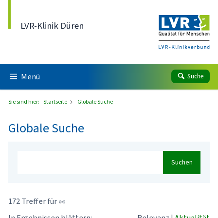
Direkt zum Inhalt
LVR-Klinik Düren
Menü
Suche
Sie sind hier:
Startseite
Globale Suche
Globale Suche
Suchen
172 Treffer für »«
In Ergebnissen blättern:
Relevanz
|
Aktualität