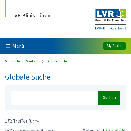
Direkt zum Inhalt
LVR-Klinik Düren
Menü
Suche
Sie sind hier:
Startseite
Globale Suche
Globale Suche
Suchen
172 Treffer für »«
In Ergebnissen blättern:
Relevanz
|
Aktualität