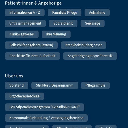
Patient*innen & Angehörige
Informationen A - Z
Familiale Pflege
Aufnahme
Entlassmanagement
Sozialdienst
Seelsorge
Klinikwegweiser
Ihre Meinung
Selbsthilfeangebote (extern)
Krankheitsbilderglossar
Checkliste für Ihren Aufenthalt
Angehörigengruppe Forensik
Über uns
Vorstand
Struktur / Organigramm
Pflegeschule
Ergotherapieschule
LVR Stipendienprogramm "LVR-Klinik-START"
Kommunale Einbindung / Versorgungsbereiche