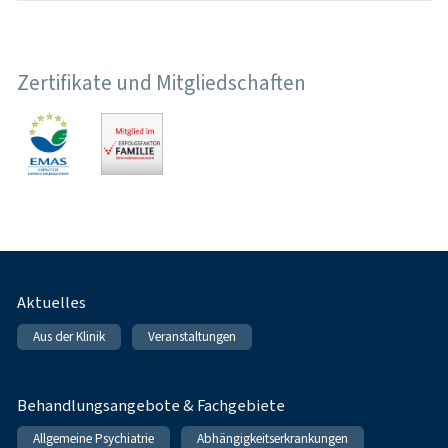
Zertifikate und Mitgliedschaften
Fußnavigation
Aktuelles
Aus der Klinik
Veranstaltungen
Behandlungsangebote & Fachgebiete
Allgemeine Psychiatrie
Abhängigkeitserkrankungen