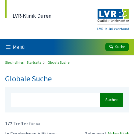
Direkt zum Inhalt
LVR-Klinik Düren
Menü
Suche
Sie sind hier:
Startseite
Globale Suche
Globale Suche
Suchen
172 Treffer für »«
In Ergebnissen blättern:
Relevanz
|
Aktualität