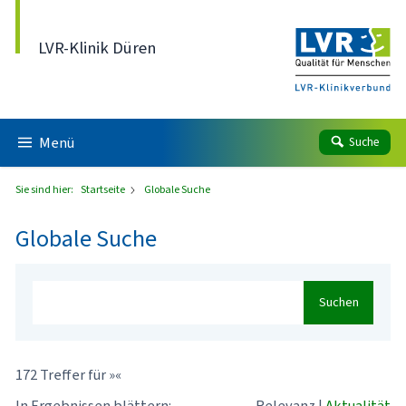
Direkt zum Inhalt
LVR-Klinik Düren
Menü
Suche
Sie sind hier:
Startseite
Globale Suche
Globale Suche
Suchen
172 Treffer für »«
In Ergebnissen blättern:
Relevanz
|
Aktualität