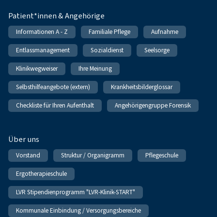
Patient*innen & Angehörige
Informationen A - Z
Familiale Pflege
Aufnahme
Entlassmanagement
Sozialdienst
Seelsorge
Klinikwegweiser
Ihre Meinung
Selbsthilfeangebote (extern)
Krankheitsbilderglossar
Checkliste für Ihren Aufenthalt
Angehörigengruppe Forensik
Über uns
Vorstand
Struktur / Organigramm
Pflegeschule
Ergotherapieschule
LVR Stipendienprogramm "LVR-Klinik-START"
Kommunale Einbindung / Versorgungsbereiche