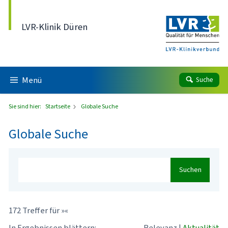
Direkt zum Inhalt
LVR-Klinik Düren
Menü
Suche
Sie sind hier:
Startseite
Globale Suche
Globale Suche
Suchen
172 Treffer für »«
In Ergebnissen blättern:
Relevanz
|
Aktualität