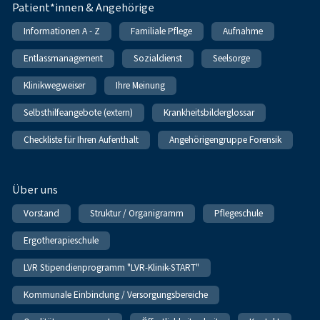
Patient*innen & Angehörige
Informationen A - Z
Familiale Pflege
Aufnahme
Entlassmanagement
Sozialdienst
Seelsorge
Klinikwegweiser
Ihre Meinung
Selbsthilfeangebote (extern)
Krankheitsbilderglossar
Checkliste für Ihren Aufenthalt
Angehörigengruppe Forensik
Über uns
Vorstand
Struktur / Organigramm
Pflegeschule
Ergotherapieschule
LVR Stipendienprogramm "LVR-Klinik-START"
Kommunale Einbindung / Versorgungsbereiche