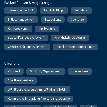
Patient*innen & Angehörige
Informationen A - Z
Familiale Pflege
Aufnahme
Entlassmanagement
Sozialdienst
Seelsorge
Klinikwegweiser
Ihre Meinung
Selbsthilfeangebote (extern)
Krankheitsbilderglossar
Checkliste für Ihren Aufenthalt
Angehörigengruppe Forensik
Über uns
Vorstand
Struktur / Organigramm
Pflegeschule
Ergotherapieschule
LVR Stipendienprogramm "LVR-Klinik-START"
Kommunale Einbindung / Versorgungsbereiche