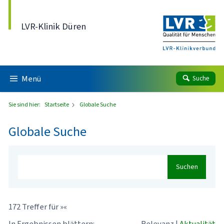
Direkt zum Inhalt
LVR-Klinik Düren
Menü
Suche
Sie sind hier:
Startseite
Globale Suche
Globale Suche
Suchen
172 Treffer für »«
In Ergebnissen blättern:
Relevanz
|
Aktualität