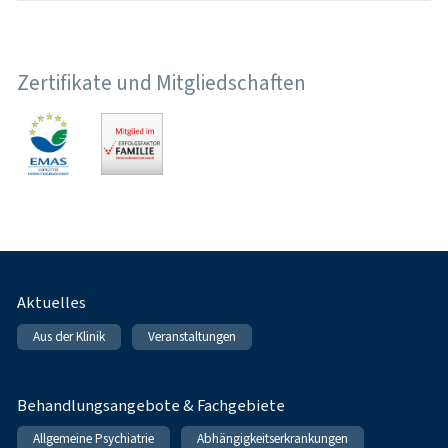
Zertifikate und Mitgliedschaften
Fußnavigation
Aktuelles
Aus der Klinik
Veranstaltungen
Behandlungsangebote & Fachgebiete
Allgemeine Psychiatrie
Abhängigkeitserkrankungen