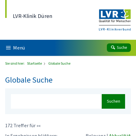
Direkt zum Inhalt
LVR-Klinik Düren
Menü
Suche
Sie sind hier:
Startseite
Globale Suche
Globale Suche
Suchen
172 Treffer für »«
In Ergebnissen blättern:
Relevanz
|
Aktualität