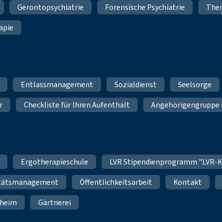
Gerontopsychiatrie
Forensische Psychiatrie
Ther
apie
Entlassmanagement
Sozialdienst
Seelsorge
r
Checkliste für Ihren Aufenthalt
Angehörigengruppe 
Ergotherapieschule
LVR Stipendienprogramm "LVR-K
itätsmanagement
Öffentlichkeitsarbeit
Kontakt
nheim
Gärtnerei