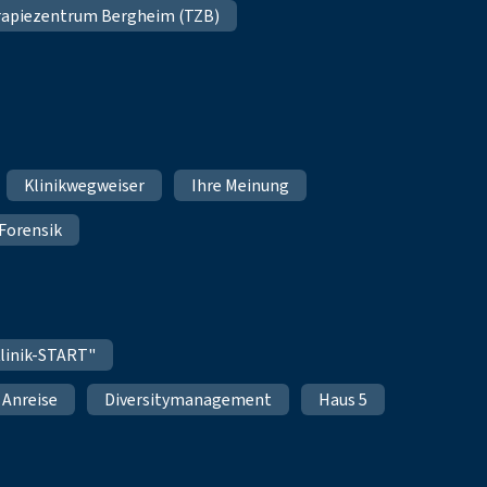
apiezentrum Bergheim (TZB)
Klinikwegweiser
Ihre Meinung
Forensik
linik-START"
Anreise
Diversitymanagement
Haus 5