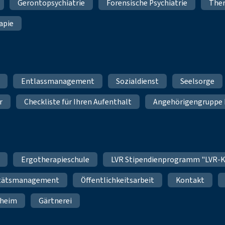
Gerontopsychiatrie
Forensische Psychiatrie
Ther
apie
Entlassmanagement
Sozialdienst
Seelsorge
r
Checkliste für Ihren Aufenthalt
Angehörigengruppe 
Ergotherapieschule
LVR Stipendienprogramm "LVR-K
itätsmanagement
Öffentlichkeitsarbeit
Kontakt
nheim
Gärtnerei