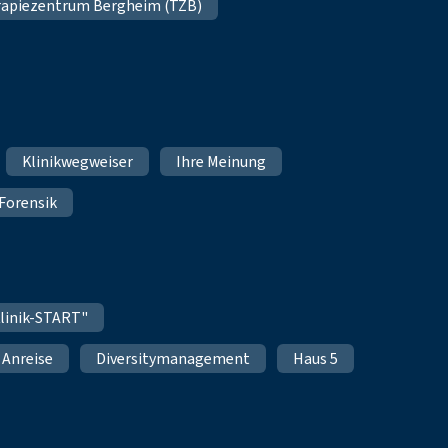
apiezentrum Bergheim (TZB)
Klinikwegweiser
Ihre Meinung
Forensik
linik-START"
Anreise
Diversitymanagement
Haus 5