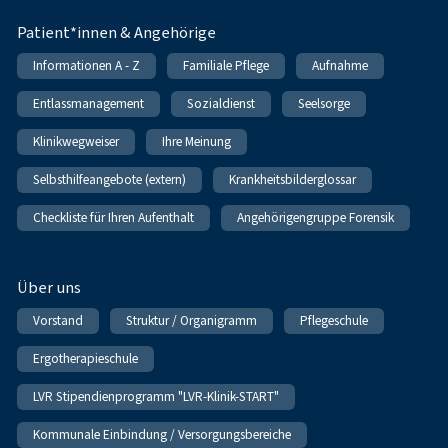
Patient*innen & Angehörige
Informationen A - Z
Familiale Pflege
Aufnahme
Entlassmanagement
Sozialdienst
Seelsorge
Klinikwegweiser
Ihre Meinung
Selbsthilfeangebote (extern)
Krankheitsbilderglossar
Checkliste für Ihren Aufenthalt
Angehörigengruppe Forensik
Über uns
Vorstand
Struktur / Organigramm
Pflegeschule
Ergotherapieschule
LVR Stipendienprogramm "LVR-Klinik-START"
Kommunale Einbindung / Versorgungsbereiche