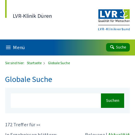
Direkt zum Inhalt
LVR-Klinik Düren
Menü
Suche
Sie sind hier:
Startseite
Globale Suche
Globale Suche
Suchen
172 Treffer für »«
In Ergebnissen blättern:
Relevanz
|
Aktualität