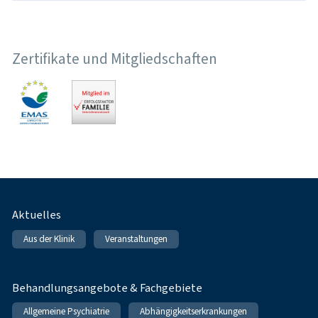
Zertifikate und Mitgliedschaften
Fußnavigation
Aktuelles
Aus der Klinik
Veranstaltungen
Behandlungsangebote & Fachgebiete
Allgemeine Psychiatrie
Abhängigkeitserkrankungen