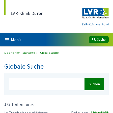
Direkt zum Inhalt
LVR-Klinik Düren
Menü
Suche
Sie sind hier:
Startseite
Globale Suche
Globale Suche
Suchen
172 Treffer für »«
In Ergebnissen blättern:
Relevanz
|
Aktualität