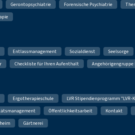
Gerontopsychiatrie
Forensische Psychiatrie
Ther
apie
Entlassmanagement
Sozialdienst
Seelsorge
r
Checkliste für Ihren Aufenthalt
Angehörigengruppe 
Ergotherapieschule
LVR Stipendienprogramm "LVR-K
itätsmanagement
Öffentlichkeitsarbeit
Kontakt
nheim
Gärtnerei