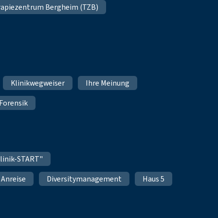
apiezentrum Bergheim (TZB)
Klinikwegweiser
Ihre Meinung
Forensik
linik-START"
Anreise
Diversitymanagement
Haus 5