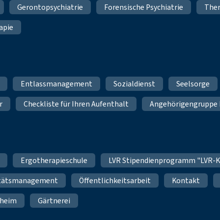
Gerontopsychiatrie
Forensische Psychiatrie
Ther
apie
Entlassmanagement
Sozialdienst
Seelsorge
r
Checkliste für Ihren Aufenthalt
Angehörigengruppe 
Ergotherapieschule
LVR Stipendienprogramm "LVR-K
itätsmanagement
Öffentlichkeitsarbeit
Kontakt
nheim
Gärtnerei