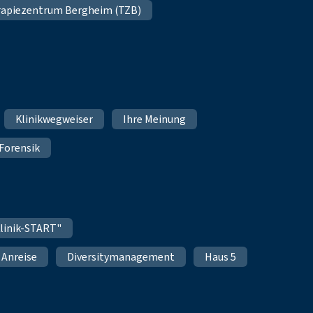
apiezentrum Bergheim (TZB)
Klinikwegweiser
Ihre Meinung
Forensik
linik-START"
Anreise
Diversitymanagement
Haus 5