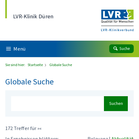
Direkt zum Inhalt
LVR-Klinik Düren
Menü
Suche
Sie sind hier:
Startseite
Globale Suche
Globale Suche
Suchen
172 Treffer für »«
In Ergebnissen blättern:
Relevanz
|
Aktualität