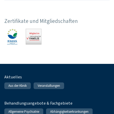
Zertifikate und Mitgliedschaften
Fußnavigation
Aktuelles
Aus der Klinik
Veranstaltungen
Behandlungsangebote & Fachgebiete
Allgemeine Psychiatrie
Abhängigkeitserkrankungen