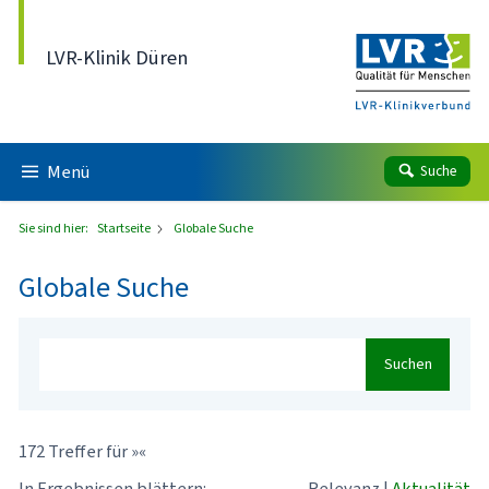
Direkt zum Inhalt
LVR-Klinik Düren
Menü
Suche
Sie sind hier:
Startseite
Globale Suche
Globale Suche
Suchen
172 Treffer für »«
In Ergebnissen blättern:
Relevanz
|
Aktualität