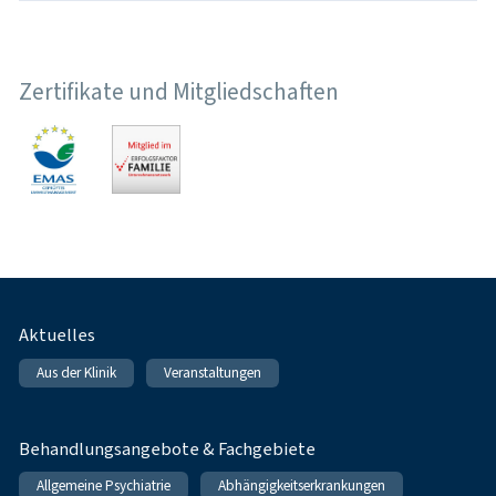
Zertifikate und Mitgliedschaften
Fußnavigation
Aktuelles
Aus der Klinik
Veranstaltungen
Behandlungsangebote & Fachgebiete
Allgemeine Psychiatrie
Abhängigkeitserkrankungen