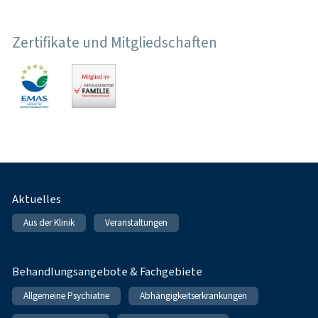
Zertifikate und Mitgliedschaften
Fußnavigation
Aktuelles
Aus der Klinik
Veranstaltungen
Behandlungsangebote & Fachgebiete
Allgemeine Psychiatrie
Abhängigkeitserkrankungen