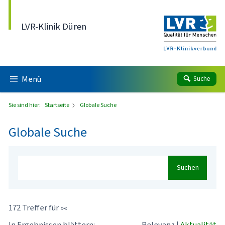
Direkt zum Inhalt
LVR-Klinik Düren
Menü
Suche
Sie sind hier:
Startseite
Globale Suche
Globale Suche
Suchen
172 Treffer für »«
In Ergebnissen blättern:
Relevanz
|
Aktualität