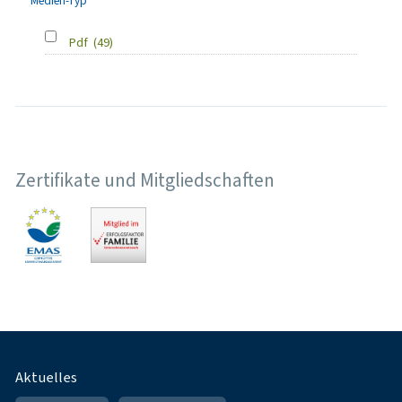
Medien-Typ
Pdf
(49)
Zertifikate und Mitgliedschaften
Fußnavigation
Aktuelles