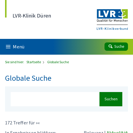
Direkt zum Inhalt
LVR-Klinik Düren
Menü
Suche
Sie sind hier:
Startseite
Globale Suche
Globale Suche
Suchen
172 Treffer für »«
In Ergebnissen blättern:
Relevanz
|
Aktualität