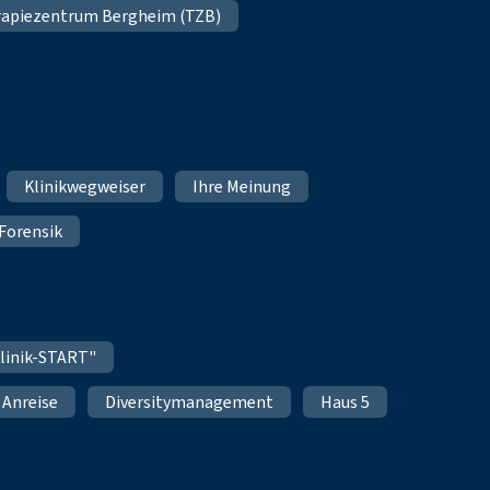
apiezentrum Bergheim (TZB)
Klinikwegweiser
Ihre Meinung
Forensik
linik-START"
Anreise
Diversitymanagement
Haus 5