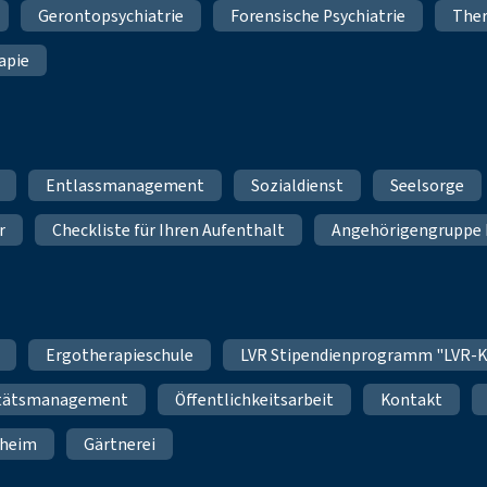
Gerontopsychiatrie
Forensische Psychiatrie
Ther
apie
Entlassmanagement
Sozialdienst
Seelsorge
r
Checkliste für Ihren Aufenthalt
Angehörigengruppe 
Ergotherapieschule
LVR Stipendienprogramm "LVR-K
itätsmanagement
Öffentlichkeitsarbeit
Kontakt
nheim
Gärtnerei