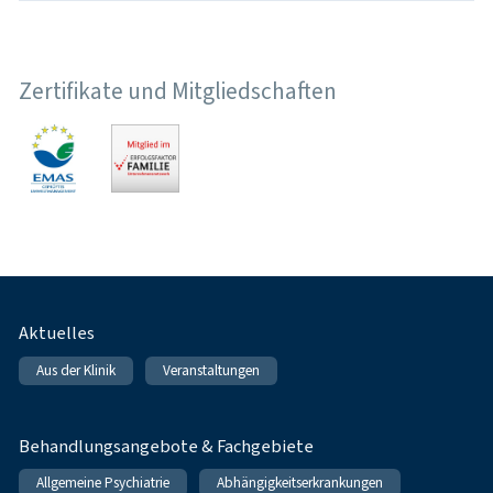
Zertifikate und Mitgliedschaften
Fußnavigation
Aktuelles
Aus der Klinik
Veranstaltungen
Behandlungsangebote & Fachgebiete
Allgemeine Psychiatrie
Abhängigkeitserkrankungen