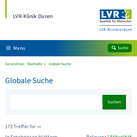
Direkt zum Inhalt
LVR-Klinik Düren
Menü
Suche
Sie sind hier:
Startseite
Globale Suche
Globale Suche
Suchen
172 Treffer für »«
In Ergebnissen blättern:
Relevanz
|
Aktualität