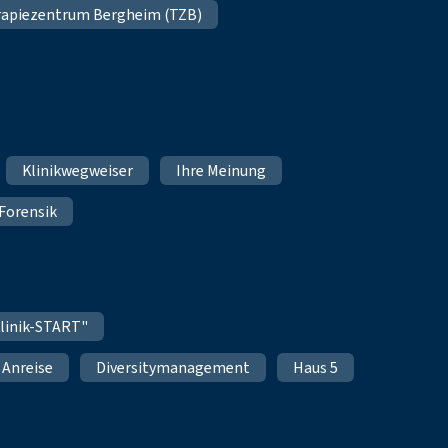
apiezentrum Bergheim (TZB)
Klinikwegweiser
Ihre Meinung
Forensik
linik-START"
Anreise
Diversitymanagement
Haus 5