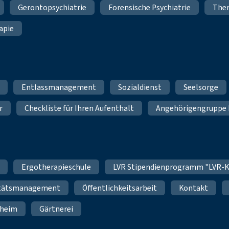
Gerontopsychiatrie
Forensische Psychiatrie
Ther
apie
Entlassmanagement
Sozialdienst
Seelsorge
r
Checkliste für Ihren Aufenthalt
Angehörigengruppe 
Ergotherapieschule
LVR Stipendienprogramm "LVR-K
itätsmanagement
Öffentlichkeitsarbeit
Kontakt
nheim
Gärtnerei