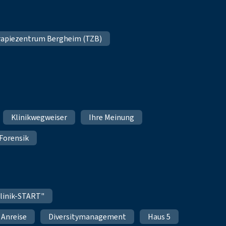
apiezentrum Bergheim (TZB)
Klinikwegweiser
Ihre Meinung
Forensik
linik-START"
Anreise
Diversitymanagement
Haus 5