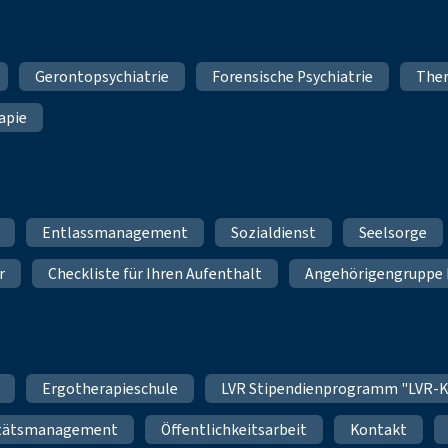
Gerontopsychiatrie
Forensische Psychiatrie
Ther
apie
Entlassmanagement
Sozialdienst
Seelsorge
r
Checkliste für Ihren Aufenthalt
Angehörigengruppe 
Ergotherapieschule
LVR Stipendienprogramm "LVR-K
itätsmanagement
Öffentlichkeitsarbeit
Kontakt