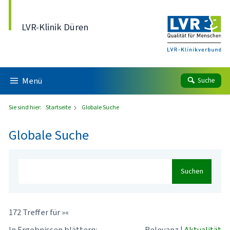
Direkt zum Inhalt
LVR-Klinik Düren
Menü
Suche
Sie sind hier:
Startseite
Globale Suche
Globale Suche
Suchen
172 Treffer für »«
In Ergebnissen blättern:
Relevanz
|
Aktualität