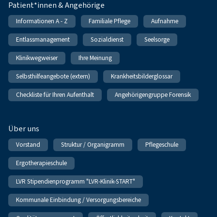
Patient*innen & Angehörige
Informationen A - Z
Familiale Pflege
Aufnahme
Entlassmanagement
Sozialdienst
Seelsorge
Klinikwegweiser
Ihre Meinung
Selbsthilfeangebote (extern)
Krankheitsbilderglossar
Checkliste für Ihren Aufenthalt
Angehörigengruppe Forensik
Über uns
Vorstand
Struktur / Organigramm
Pflegeschule
Ergotherapieschule
LVR Stipendienprogramm "LVR-Klinik-START"
Kommunale Einbindung / Versorgungsbereiche