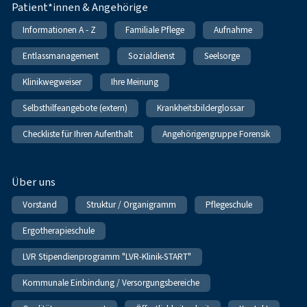
Patient*innen & Angehörige
Informationen A - Z
Familiale Pflege
Aufnahme
Entlassmanagement
Sozialdienst
Seelsorge
Klinikwegweiser
Ihre Meinung
Selbsthilfeangebote (extern)
Krankheitsbilderglossar
Checkliste für Ihren Aufenthalt
Angehörigengruppe Forensik
Über uns
Vorstand
Struktur / Organigramm
Pflegeschule
Ergotherapieschule
LVR Stipendienprogramm "LVR-Klinik-START"
Kommunale Einbindung / Versorgungsbereiche