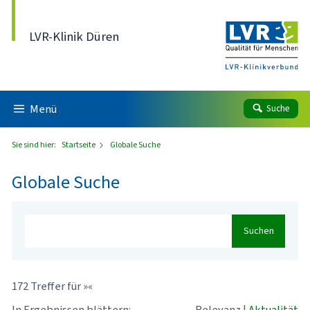
Direkt zum Inhalt
LVR-Klinik Düren
Menü
Suche
Sie sind hier:
Startseite
Globale Suche
Globale Suche
Suchen
172 Treffer für »«
In Ergebnissen blättern:
Relevanz
|
Aktualität