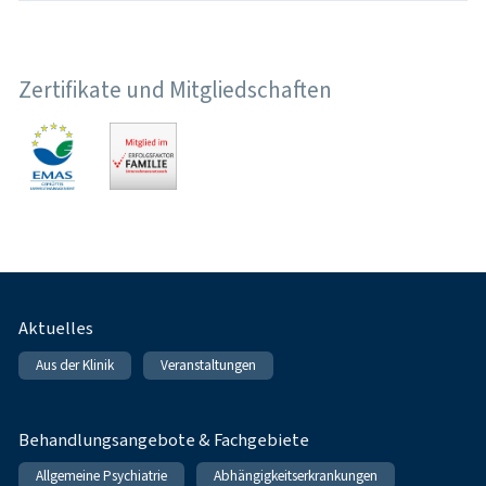
Zertifikate und Mitgliedschaften
Fußnavigation
Aktuelles
Aus der Klinik
Veranstaltungen
Behandlungsangebote & Fachgebiete
Allgemeine Psychiatrie
Abhängigkeitserkrankungen