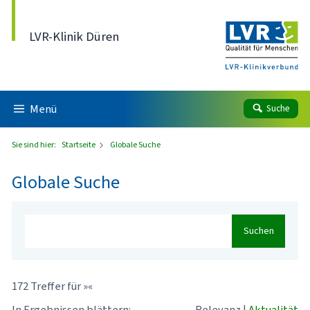
Direkt zum Inhalt
LVR-Klinik Düren
Menü
Suche
Sie sind hier:
Startseite
Globale Suche
Globale Suche
Suchen
172 Treffer für »«
In Ergebnissen blättern:
Relevanz
|
Aktualität