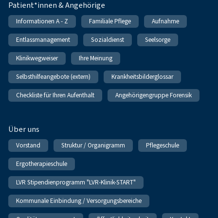
Patient*innen & Angehörige
Informationen A - Z
Familiale Pflege
Aufnahme
Entlassmanagement
Sozialdienst
Seelsorge
Klinikwegweiser
Ihre Meinung
Selbsthilfeangebote (extern)
Krankheitsbilderglossar
Checkliste für Ihren Aufenthalt
Angehörigengruppe Forensik
Über uns
Vorstand
Struktur / Organigramm
Pflegeschule
Ergotherapieschule
LVR Stipendienprogramm "LVR-Klinik-START"
Kommunale Einbindung / Versorgungsbereiche