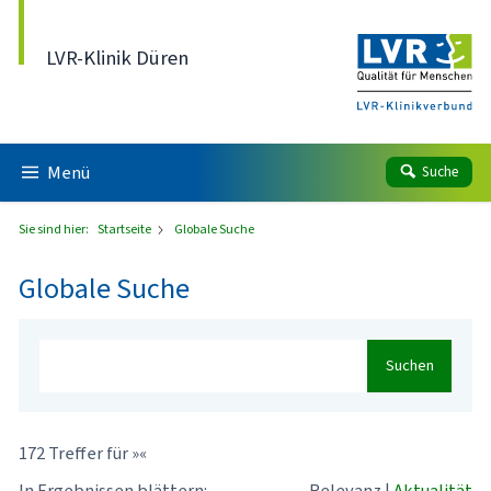
Direkt zum Inhalt
LVR-Klinik Düren
Menü
Suche
Sie sind hier:
Startseite
Globale Suche
Globale Suche
Suchen
172 Treffer für »«
In Ergebnissen blättern:
Relevanz
|
Aktualität