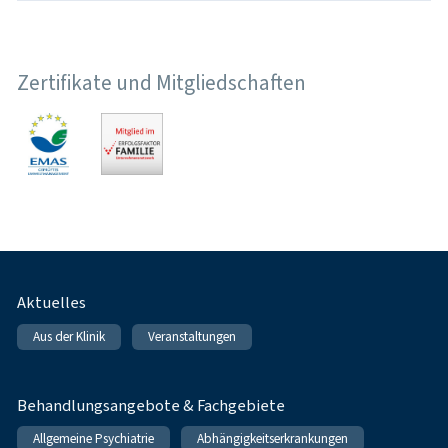
Zertifikate und Mitgliedschaften
Fußnavigation
Aktuelles
Aus der Klinik
Veranstaltungen
Behandlungsangebote & Fachgebiete
Allgemeine Psychiatrie
Abhängigkeitserkrankungen