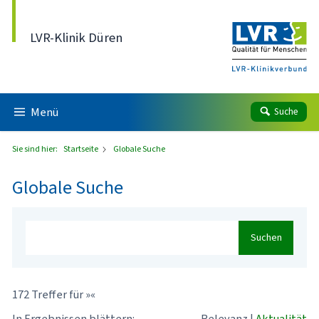
Direkt zum Inhalt
LVR-Klinik Düren
Menü
Suche
Sie sind hier:
Startseite
Globale Suche
Globale Suche
Suchen
172 Treffer für »«
In Ergebnissen blättern:
Relevanz
|
Aktualität