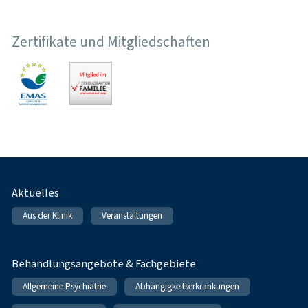
Zertifikate und Mitgliedschaften
Fußnavigation
Aktuelles
Aus der Klinik
Veranstaltungen
Behandlungsangebote & Fachgebiete
Allgemeine Psychiatrie
Abhängigkeitserkrankungen