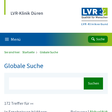
Direkt zum Inhalt
LVR-Klinik Düren
Menü
Suche
Sie sind hier:
Startseite
Globale Suche
Globale Suche
Suchen
172 Treffer für »«
In Ergebnissen blättern:
Relevanz
|
Aktualität