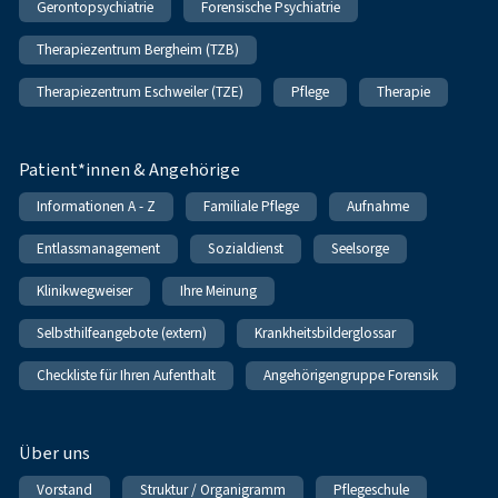
Gerontopsychiatrie
Forensische Psychiatrie
Therapiezentrum Bergheim (TZB)
Therapiezentrum Eschweiler (TZE)
Pflege
Therapie
Patient*innen & Angehörige
Informationen A - Z
Familiale Pflege
Aufnahme
Entlassmanagement
Sozialdienst
Seelsorge
Klinikwegweiser
Ihre Meinung
Selbsthilfeangebote (extern)
Krankheitsbilderglossar
Checkliste für Ihren Aufenthalt
Angehörigengruppe Forensik
Über uns
Vorstand
Struktur / Organigramm
Pflegeschule