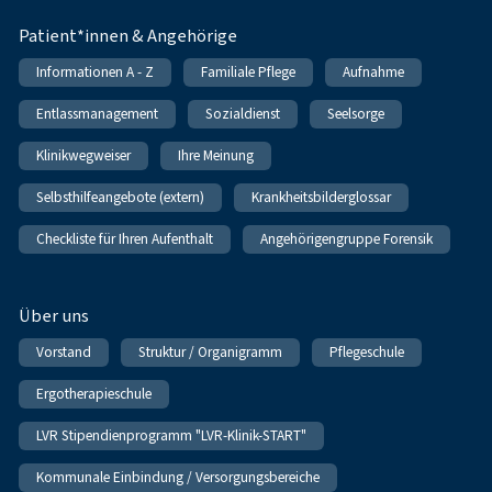
Patient*innen & Angehörige
Informationen A - Z
Familiale Pflege
Aufnahme
Entlassmanagement
Sozialdienst
Seelsorge
Klinikwegweiser
Ihre Meinung
Selbsthilfeangebote (extern)
Krankheitsbilderglossar
Checkliste für Ihren Aufenthalt
Angehörigengruppe Forensik
Über uns
Vorstand
Struktur / Organigramm
Pflegeschule
Ergotherapieschule
LVR Stipendienprogramm "LVR-Klinik-START"
Kommunale Einbindung / Versorgungsbereiche