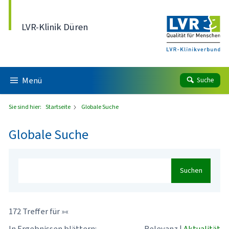
Direkt zum Inhalt
LVR-Klinik Düren
Menü
Suche
Sie sind hier:
Startseite
Globale Suche
Globale Suche
Suchen
172 Treffer für »«
In Ergebnissen blättern:
Relevanz
|
Aktualität