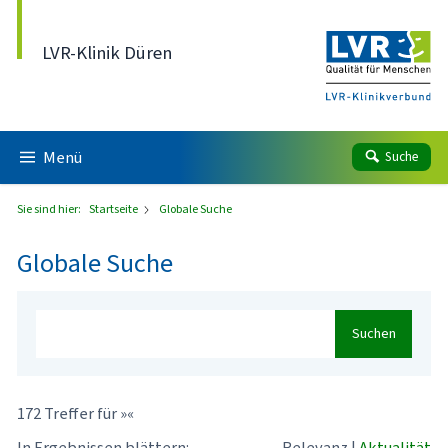
Direkt zum Inhalt
LVR-Klinik Düren
Menü
Suche
Sie sind hier:
Startseite
Globale Suche
Globale Suche
Suchen
172 Treffer für »«
In Ergebnissen blättern:
Relevanz
|
Aktualität