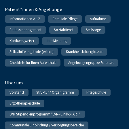
Patient*innen & Angehörige
Informationen A - Z
Familiale Pflege
Aufnahme
Entlassmanagement
Sozialdienst
Seelsorge
Klinikwegweiser
Ihre Meinung
Selbsthilfeangebote (extern)
Krankheitsbilderglossar
Checkliste für Ihren Aufenthalt
Angehörigengruppe Forensik
Über uns
Vorstand
Struktur / Organigramm
Pflegeschule
Ergotherapieschule
LVR Stipendienprogramm "LVR-Klinik-START"
Kommunale Einbindung / Versorgungsbereiche