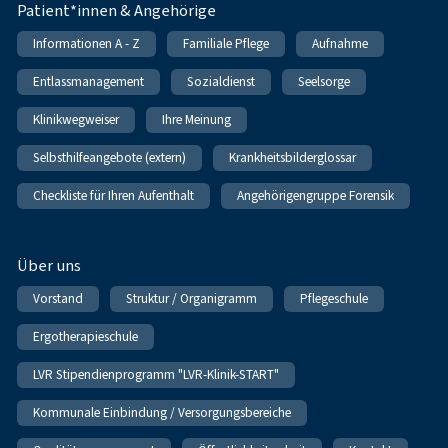
Patient*innen & Angehörige
Informationen A - Z
Familiale Pflege
Aufnahme
Entlassmanagement
Sozialdienst
Seelsorge
Klinikwegweiser
Ihre Meinung
Selbsthilfeangebote (extern)
Krankheitsbilderglossar
Checkliste für Ihren Aufenthalt
Angehörigengruppe Forensik
Über uns
Vorstand
Struktur / Organigramm
Pflegeschule
Ergotherapieschule
LVR Stipendienprogramm "LVR-Klinik-START"
Kommunale Einbindung / Versorgungsbereiche