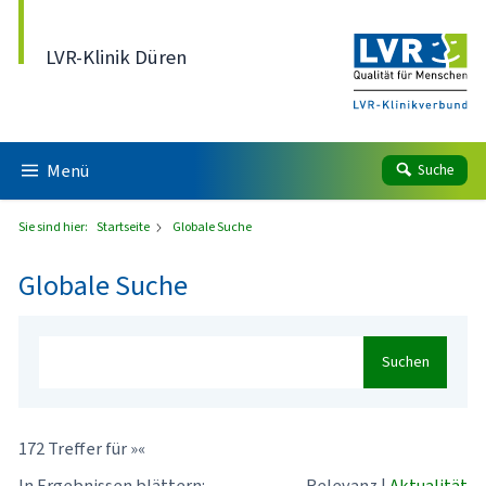
Direkt zum Inhalt
LVR-Klinik Düren
Menü
Suche
Sie sind hier:
Startseite
Globale Suche
Globale Suche
Suchen
172 Treffer für »«
In Ergebnissen blättern:
Relevanz
|
Aktualität