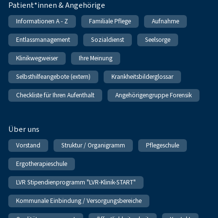
Patient*innen & Angehörige
Informationen A - Z
Familiale Pflege
Aufnahme
Entlassmanagement
Sozialdienst
Seelsorge
Klinikwegweiser
Ihre Meinung
Selbsthilfeangebote (extern)
Krankheitsbilderglossar
Checkliste für Ihren Aufenthalt
Angehörigengruppe Forensik
Über uns
Vorstand
Struktur / Organigramm
Pflegeschule
Ergotherapieschule
LVR Stipendienprogramm "LVR-Klinik-START"
Kommunale Einbindung / Versorgungsbereiche