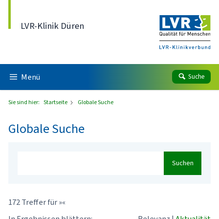
Direkt zum Inhalt
LVR-Klinik Düren
Menü
Suche
Sie sind hier:
Startseite
Globale Suche
Globale Suche
Suchen
172 Treffer für »«
In Ergebnissen blättern:
Relevanz
|
Aktualität