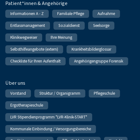
Patient*innen & Angehörige
Informationen A - Z
Familiale Pflege
Aufnahme
Entlassmanagement
Sozialdienst
Seelsorge
Klinikwegweiser
Ihre Meinung
Selbsthilfeangebote (extern)
Krankheitsbilderglossar
Checkliste für Ihren Aufenthalt
Angehörigengruppe Forensik
Über uns
Vorstand
Struktur / Organigramm
Pflegeschule
Ergotherapieschule
LVR Stipendienprogramm "LVR-Klinik-START"
Kommunale Einbindung / Versorgungsbereiche