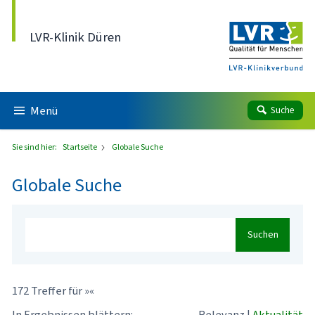
Direkt zum Inhalt
LVR-Klinik Düren
Menü
Suche
Sie sind hier:
Startseite
Globale Suche
Globale Suche
Suchen
172 Treffer für »«
In Ergebnissen blättern:
Relevanz
|
Aktualität