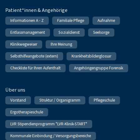
Patient*innen & Angehörige
Informationen A - Z
Familiale Pflege
Aufnahme
Entlassmanagement
Sozialdienst
Seelsorge
Klinikwegweiser
Ihre Meinung
Selbsthilfeangebote (extern)
Krankheitsbilderglossar
Checkliste für Ihren Aufenthalt
Angehörigengruppe Forensik
Über uns
Vorstand
Struktur / Organigramm
Pflegeschule
Ergotherapieschule
LVR Stipendienprogramm "LVR-Klinik-START"
Kommunale Einbindung / Versorgungsbereiche