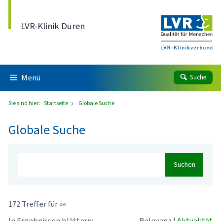
Direkt zum Inhalt
LVR-Klinik Düren
Menü
Suche
Sie sind hier:
Startseite
Globale Suche
Globale Suche
Suchen
172 Treffer für »«
In Ergebnissen blättern:
Relevanz
|
Aktualität